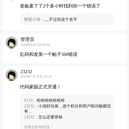
老板废了了2个多小时找到你一个错误了
蜡笔小清：
,,,,不过你这个名字
管理员
2020年8月7日 09:04
乱码和发第一个帖子500错误
23232
2020年7月31日 10:16
代码家园正式开通！
ll123：
哈哈哈哈哈哈哈
23232：
小清好垃圾，连个积分和用户组功能都没
有，
23232：
怎么还要审核
查看全部4条回复 >