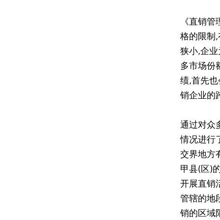
《直销管
格的限制
狭小,企
多市场份
绩,首先
销企业的
通过对众
情况进行
交界地方
甲县(区
开展直销活
管辖的地
销的区域