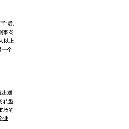
罪”后,
刑事案
人以上
是一个
发出通
纷转型
市场的
企业。