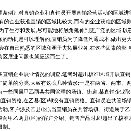
理条例》对直销企业和直销员开展直销经营活动的区域进
,有的企业获准直销的区域比较大,而有的企业获准的区域
业为了生存和发展,尽可能地将触角延伸到更广泛的区域,以
额的动机是可以理解的,直销员为了降低沟通成本,做出更
也会在自己熟悉的区域和圈子去拓展业务,在这些因素的影响
跨区展业问题也就应运而生了。
多直销企业展业情况的调查,笔者对超出核准区域开展直销
了简单的分类,大致有这么几种情形:一是在两省、两市、两
有一些同属甲乙两县共同管理的场镇、街道,某直销企业取
)的直销资格,在乙县(区)却没有直销资格。直销员在共管场
动,客户涉及乙县(区),当直销员在共管场镇、街道属于乙县
段向甲乙两县(区)的客户介绍、销售产品时,即超出了核准
限制。