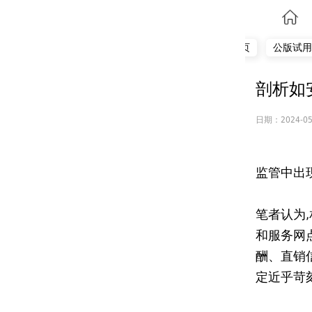
首页
公版试用
剖析如
日期：2024-05
监管中出
笔者认为
和服务网
酬、直销
定近乎苛