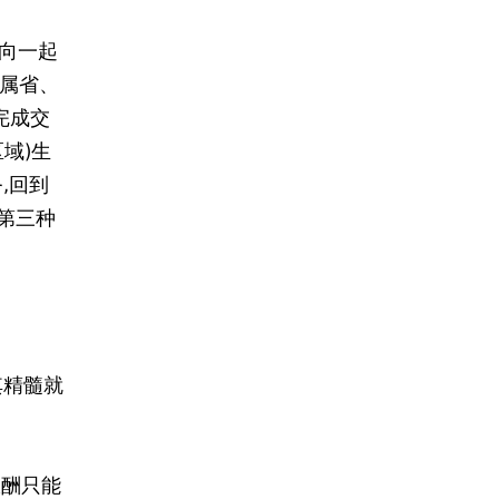
向一起
所属省、
完成交
域)生
,回到
第三种
其精髓就
报酬只能