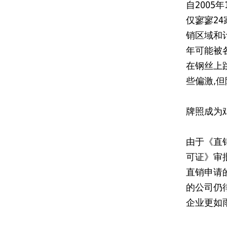
自2005
仅寥寥2
销区域和
年可能被
在钢丝上
些偏激,
牌照成为
由于《直
可证》审批
直销申请
的公司仍
企业更如