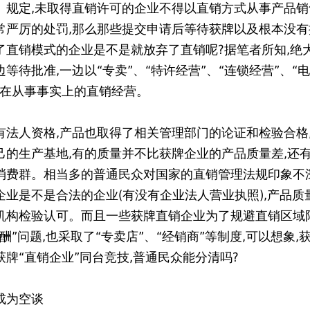
》规定,未取得直销许可的企业不得以直销方式从事产品销
常严厉的处罚,那么那些提交申请后等待获牌以及根本没有
了直销模式的企业是不是就放弃了直销呢?据笔者所知,绝
等待批准,一边以“专卖”、“特许经营”、“连锁经营”、“
式在从事事实上的直销经营。
有法人资格,产品也取得了相关管理部门的论证和检验合格
己的生产基地,有的质量并不比获牌企业的产品质量差,还
消费群。相当多的普通民众对国家的直销管理法规印象不深
企业是不是合法的企业(有没有企业法人营业执照),产品质
机构检验认可。而且一些获牌直销企业为了规避直销区域
酬”问题,也采取了“专卖店”、“经销商”等制度,可以想象,
获牌“直销企业”同台竞技,普通民众能分清吗?
成为空谈