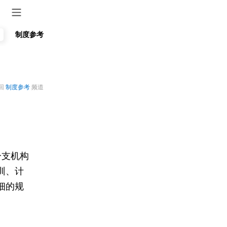
制度参考
直销资讯
公司公告
支付中心
回
制度参考
频道
分支机构
训、计
细的规