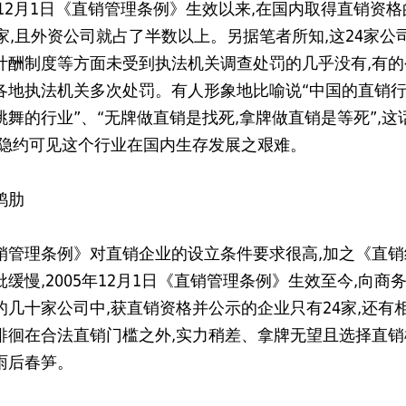
年12月1日《直销管理条例》生效以来,在国内取得直销资
4家,且外资公司就占了半数以上。另据笔者所知,这24家公
计酬制度等方面未受到执法机关调查处罚的几乎没有,有的
各地执法机关多次处罚。有人形象地比喻说“中国的直销
跳舞的行业”、“无牌做直销是找死,拿牌做直销是等死”,这
但隐约可见这个行业在国内生存发展之艰难。
鸡肋
销管理条例》对直销企业的设立条件要求很高,加之《直销
缓慢,2005年12月1日《直销管理条例》生效至今,向商
的几十家公司中,获直销资格并公示的企业只有24家,还有
徘徊在合法直销门槛之外,实力稍差、拿牌无望且选择直销
雨后春笋。