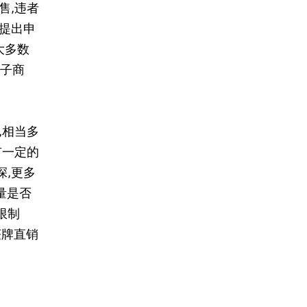
售,违者
提出申
大多数
电子商
,相当多
有一定的
,更多
量是否
限制
获牌直销