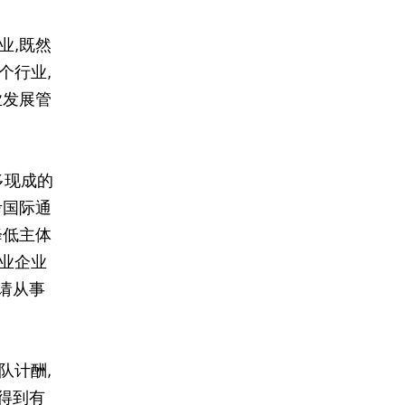
业,既然
个行业,
业发展管
多现成的
考国际通
降低主体
业企业
请从事
队计酬,
得到有