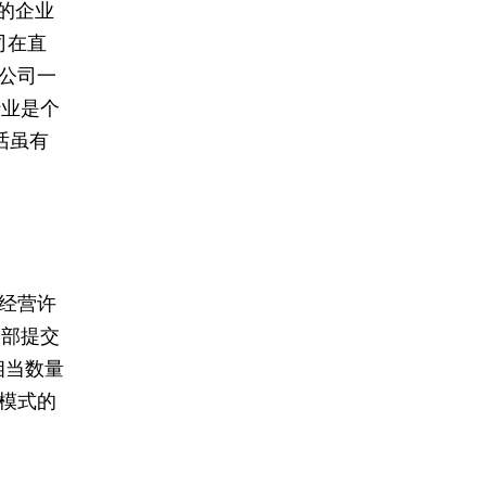
格的企业
司在直
公司一
行业是个
话虽有
经营许
务部提交
相当数量
模式的