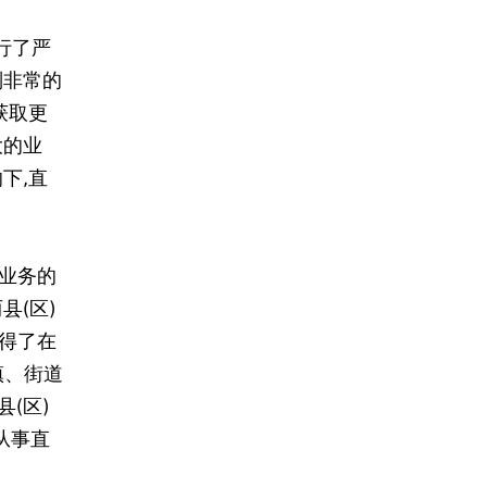
行了严
则非常的
获取更
大的业
下,直
业务的
县(区)
得了在
镇、街道
(区)
从事直